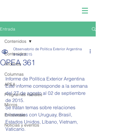
Entrada
Contenidos
Observatorio de Política Exterior Argentina
Contenidos
9 sept 2015
OPEA 361
Informes
Columnas
Informe de Política Exterior Argentina  
APEA
Este informe corresponde a la semana 
del 27 de agosto al 02 de septiembre 
Programas radiales
de 2015. 
Micros
Se tratan temas sobre relaciones 
bilaterales con Uruguay, Brasil, 
Entrevistas
Estados Unidos, Líbano, Vietnam, 
Noticias y eventos
Vaticano. 