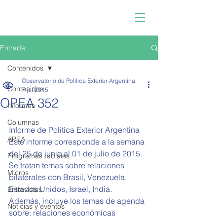
Entrada
Contenidos
Observatorio de Política Exterior Argentina
Contenidos
7 jul 2015
OPEA 352
Informes
Columnas
Informe de Política Exterior Argentina  
APEA
Este informe corresponde a la semana 
del 25 de junio al 01 de julio de 2015. 
Programas radiales
Se tratan temas sobre relaciones 
Micros
bilaterales con Brasil, Venezuela, 
Estados Unidos, Israel, India. 
Entrevistas
Además, incluye los temas de agenda 
Noticias y eventos
sobre: relaciones económicas 