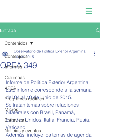
Entrada
Contenidos
Observatorio de Política Exterior Argentina
Contenidos
16 jun 2015
OPEA 349
Informes
Columnas
Informe de Política Exterior Argentina  
APEA
Este informe corresponde a la semana 
del 04 al 10 de junio de 2015. 
Programas radiales
Se tratan temas sobre relaciones 
Micros
bilaterales con Brasil, Panamá, 
Estados Unidos, Italia, Francia, Rusia, 
Entrevistas
Vaticano. 
Noticias y eventos
Además, incluye los temas de agenda 