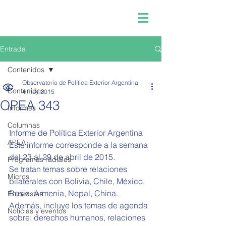
Entrada
Contenidos
Observatorio de Política Exterior Argentina
Contenidos
4 may 2015
OPEA 343
Informes
Columnas
Informe de Política Exterior Argentina  
APEA
Este informe corresponde a la semana 
del 23 al 29 de abril de 2015. 
Programas radiales
Se tratan temas sobre relaciones 
Micros
bilaterales con Bolivia, Chile, México, 
Rusia, Armenia, Nepal, China. 
Entrevistas
Además, incluye los temas de agenda 
Noticias y eventos
sobre: derechos humanos, relaciones 