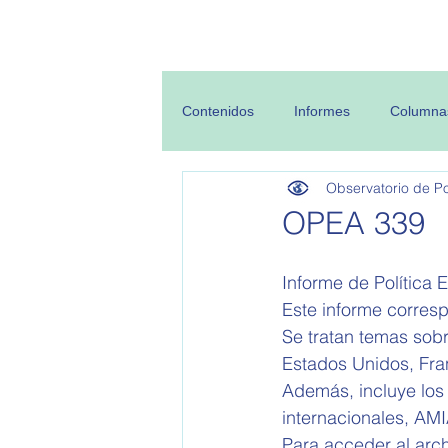
Inicio
Sobre
Contenidos
Informes
Columna
Observatorio de Pol
OPEA 339
Informe de Política E
Este informe corres
Se tratan temas sobr
Estados Unidos, Fran
Además, incluye los
internacionales, AMI
Para acceder al arc