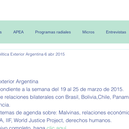
 OPEA
Semanario
Contenidos
s
APEA
Programas radiales
Micros
Entrevistas
ítica Exterior Argentina
6 abr 2015
xterior Argentina  
pondiente a la semana del 19 al 25 de marzo de 2015. 
e relaciones bilaterales con Brasil, Bolivia,Chile, Pana
cia. 
 temas de agenda sobre: Malvinas, relaciones económi
A, IIF, World Justice Project, derechos humanos. 
hivo completo, haga
 clic aquí