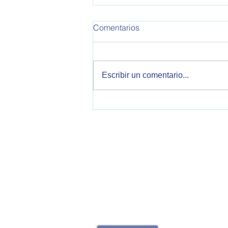
OPEA 795
Comentarios
Informe de Política Exterior
Argentina. Este informe
corresponde a la semana del
Escribir un comentario...
30/10/2025 al 05/11/2025 Se
tratan temas sobre relaciones
bilaterales con Estados Unidos,
China, Reino Unido, Italia, V
OPEA - Observatorio de Política Exteri
2000 Rosario, Santa Fe, Argentina
opearg@gmail.com