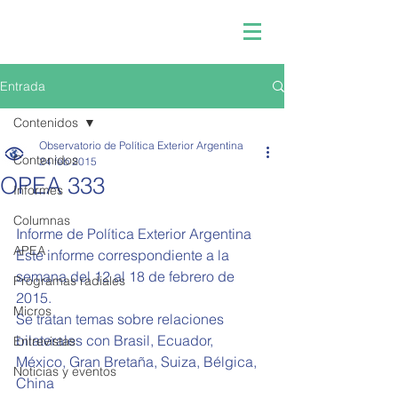
Entrada
Contenidos
Observatorio de Política Exterior Argentina
Contenidos
24 feb 2015
OPEA 333
Informes
Columnas
Informe de Política Exterior Argentina  
APEA
Este informe correspondiente a la 
semana del 12 al 18 de febrero de 
Programas radiales
2015. 
Micros
Se tratan temas sobre relaciones 
bilaterales con Brasil, Ecuador, 
Entrevistas
México, Gran Bretaña, Suiza, Bélgica, 
Noticias y eventos
China 