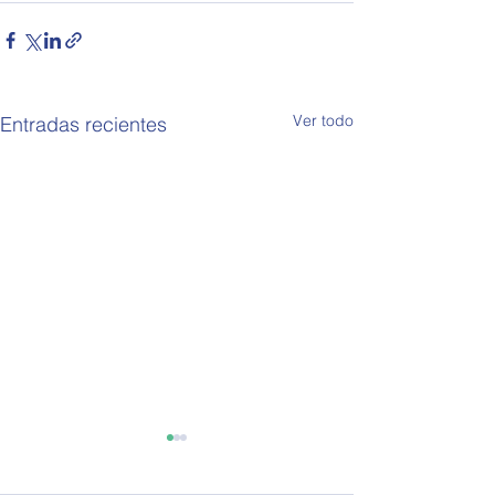
Ver todo
Entradas recientes
OPEA 794
OPEA 793