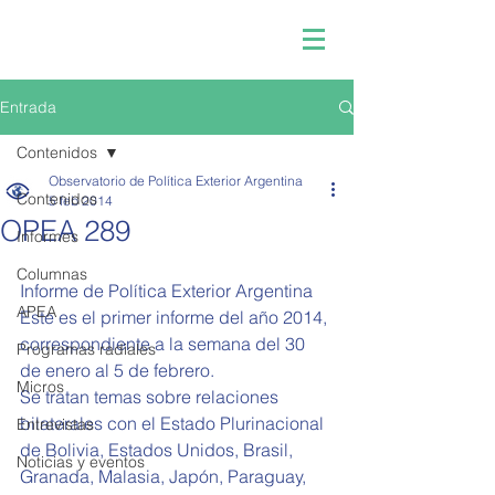
Entrada
Contenidos
Observatorio de Política Exterior Argentina
Contenidos
5 feb 2014
OPEA 289
Informes
Columnas
Informe de Política Exterior Argentina  
APEA
Este es el primer informe del año 2014, 
correspondiente a la semana del 30 
Programas radiales
de enero al 5 de febrero.  
Micros
Se tratan temas sobre relaciones 
bilaterales con el Estado Plurinacional 
Entrevistas
de Bolivia, Estados Unidos, Brasil, 
Noticias y eventos
Granada, Malasia, Japón, Paraguay, 