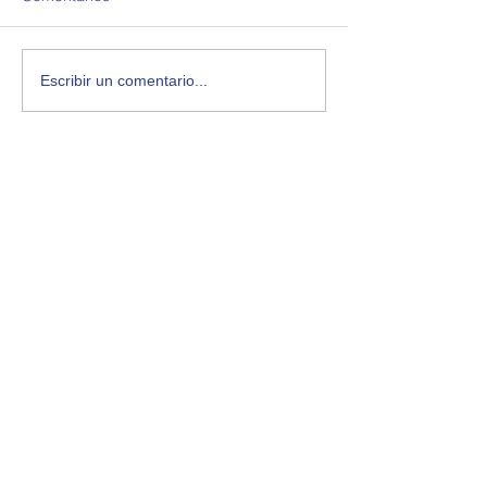
Escribir un comentario...
OPEA - Observatorio de Política Exterior
Argentina
2000 Rosario, Santa Fe, Argentina
opearg@gmail.com
Enlaces de interés:
OPEU - Uruguay
OPEB - Brasil
OPEV - Venezuela