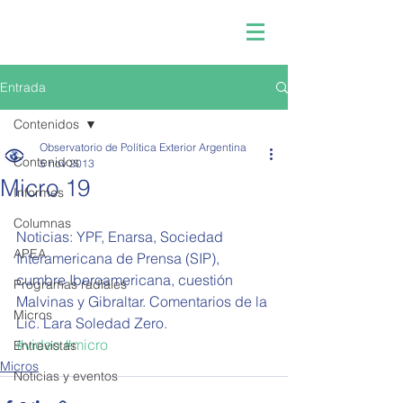
Entrada
Contenidos
Observatorio de Política Exterior Argentina
Contenidos
5 nov 2013
Micro 19
Informes
Columnas
Noticias: YPF, Enarsa, Sociedad 
APEA
Interamericana de Prensa (SIP), 
cumbre Iberoamericana, cuestión 
Programas radiales
Malvinas y Gibraltar. Comentarios de la 
Micros
Lic. Lara Soledad Zero.
#video
#micro
Entrevistas
Micros
Noticias y eventos