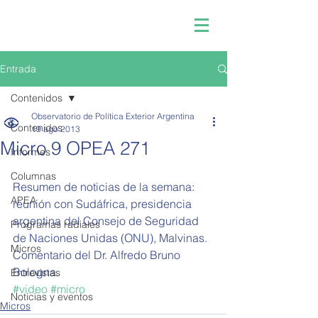
Entrada
Contenidos
Observatorio de Política Exterior Argentina
Contenidos
19 ago 2013
Micro 9 OPEA 271
Informes
Columnas
Resumen de noticias de la semana: 
APEA
reunión con Sudáfrica, presidencia 
argentina del Consejo de Seguridad 
Programas radiales
de Naciones Unidas (ONU), Malvinas. 
Micros
Comentario del Dr. Alfredo Bruno 
Bologna.
Entrevistas
#video
#micro
Noticias y eventos
Micros