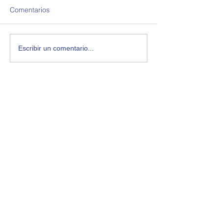
Comentarios
Escribir un comentario...
OPEA - Observatorio de Política Exterior
Argentina
2000 Rosario, Santa Fe, Argentina
opearg@gmail.com
Enlaces de interés:
OPEU - Uruguay
OPEB - Brasil