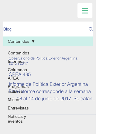
Blog
Contenidos
Contenidos
Observatorio de Política Exterior Argentina
Informes
22 jun 2017
Columnas
OPEA 435
APEA
Informe de Política Exterior Argentina
Programas
Este informe corresponde a la semana
radiales
del 08 al 14 de junio de 2017. Se tratan
Micros
temas sobre...
Entrevistas
Noticias y
eventos