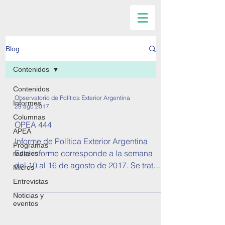
Blog
Contenidos
Contenidos
Observatorio de Política Exterior Argentina
Informes
29 ago 2017
Columnas
OPEA 444
APEA
Informe de Política Exterior Argentina
Programas
Este informe corresponde a la semana
radiales
del 10 al 16 de agosto de 2017. Se tratan
Micros
temas sobre...
Entrevistas
Noticias y
eventos