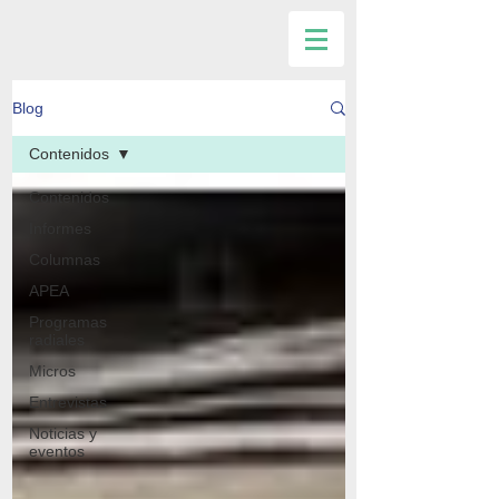
Blog
Contenidos
Contenidos
Informes
Columnas
APEA
Programas
radiales
Micros
Entrevistas
Noticias y
eventos