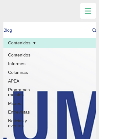
Blog
Contenidos
Contenidos
Informes
Columnas
APEA
Programas
radiales
Micros
Entrevistas
Noticias y
eventos