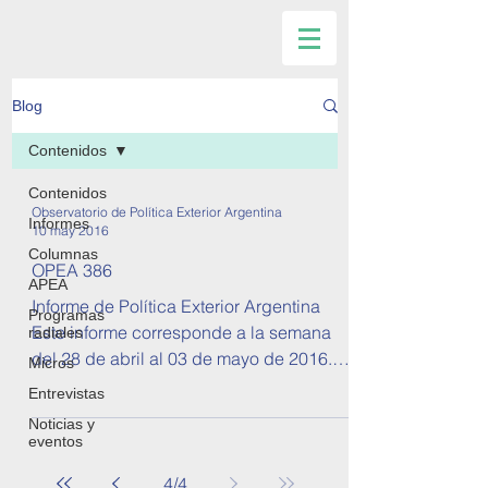
Blog
Contenidos
Contenidos
Observatorio de Política Exterior Argentina
Informes
10 may 2016
Columnas
OPEA 386
APEA
Informe de Política Exterior Argentina
Programas
Este informe corresponde a la semana
radiales
del 28 de abril al 03 de mayo de 2016.
Micros
Cuenta con una sección...
Entrevistas
Noticias y
eventos
4
/
4