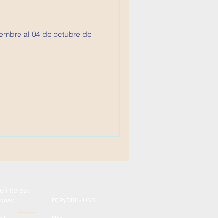
iembre al 04 de octubre de
e interés:
uguay
FCPyRRII - UNR