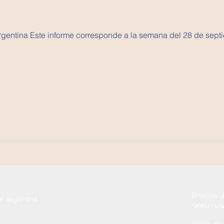
 Argentina Este informe corresponde a la semana del 28 de sept
Enlaces d
or Argentina
OPEU - Ur