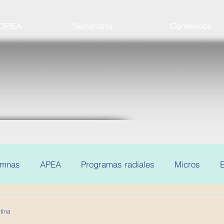
 OPEA
Semanario
Contenidos
umnas
APEA
Programas radiales
Micros
E
tina