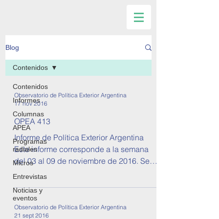
Blog
Contenidos
Contenidos
Observatorio de Política Exterior Argentina
Informes
17 nov 2016
Columnas
OPEA 413
APEA
Informe de Política Exterior Argentina
Programas
Este informe corresponde a la semana
radiales
del 03 al 09 de noviembre de 2016. Se
Micros
tratan temas sobre...
Entrevistas
Noticias y
eventos
Observatorio de Política Exterior Argentina
21 sept 2016