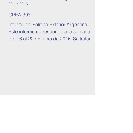
30 jun 2016
OPEA 393
Informe de Política Exterior Argentina
Este informe corresponde a la semana
del 16 al 22 de junio de 2016. Se tratan
temas sobre...
OPEA - Observatorio de Política Exterior
Argentina
2000 Rosario, Santa Fe, Argentina
opearg@gmail.com