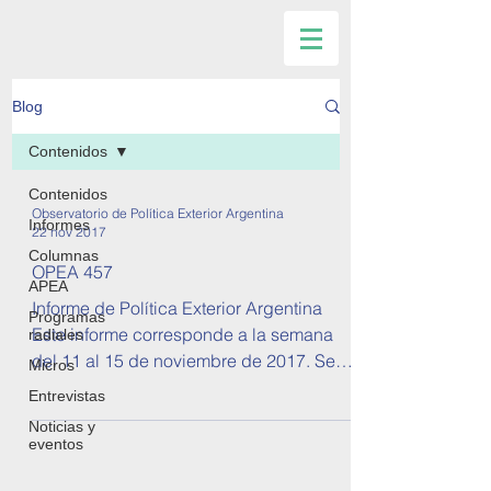
Blog
Contenidos
Contenidos
Observatorio de Política Exterior Argentina
Informes
22 nov 2017
Columnas
OPEA 457
APEA
Informe de Política Exterior Argentina
Programas
Este informe corresponde a la semana
radiales
del 11 al 15 de noviembre de 2017. Se
Micros
tratan temas sobre...
Entrevistas
Noticias y
eventos