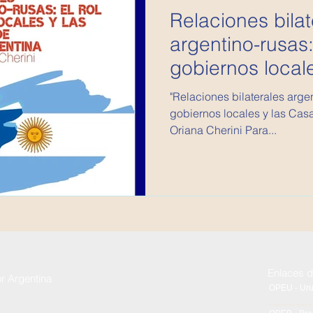
Relaciones bilat
argentino-rusas: 
gobiernos local
de Rusia en...
"Relaciones bilaterales argen
gobiernos locales y las Cas
Oriana Cherini Para...
Enlaces d
or Argentina
OPEU - Ur