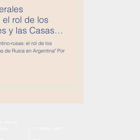
erales
el rol de los
es y las Casas
tino-rusas: el rol de los
as de Rusia en Argentina" Por
e interés:
uguay
FCPyRRII - UNR