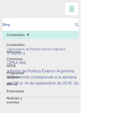
Blog
Contenidos
Contenidos
Observatorio de Política Exterior Argentina
Informes
21 sept 2016
Columnas
OPEA 405
APEA
Informe de Política Exterior Argentina
Programas
Este informe corresponde a la semana
radiales
del 08 al 14 de septiembre de 2016. Se
Micros
tratan temas sobre...
Entrevistas
Noticias y
eventos