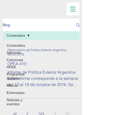
Blog
Contenidos
Contenidos
Observatorio de Política Exterior Argentina
Informes
28 oct 2016
Columnas
OPEA 410
APEA
Informe de Política Exterior Argentina
Programas
Este informe corresponde a la semana
radiales
del 13 al 19 de octubre de 2016. Se
Micros
tratan temas sobre...
Entrevistas
Noticias y
eventos
3
/
3