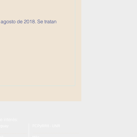
 agosto de 2018. Se tratan
e interés:
uguay
FCPyRRII - UNR