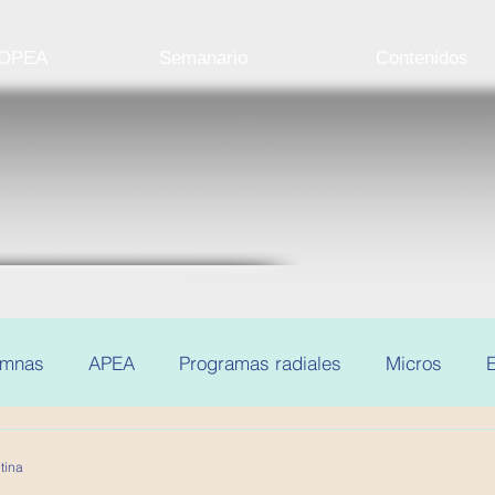
 OPEA
Semanario
Contenidos
umnas
APEA
Programas radiales
Micros
E
tina