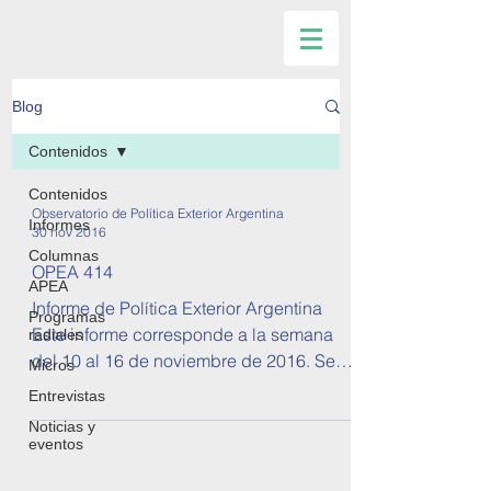
Blog
Contenidos
Contenidos
Observatorio de Política Exterior Argentina
Informes
30 nov 2016
Columnas
OPEA 414
APEA
Informe de Política Exterior Argentina
Programas
Este informe corresponde a la semana
radiales
del 10 al 16 de noviembre de 2016. Se
Micros
tratan temas sobre...
Entrevistas
Noticias y
eventos