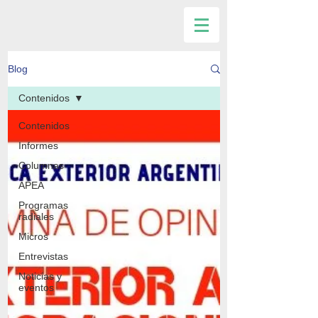
Blog
Contenidos
Contenidos
Informes
Columnas
APEA
Programas
radiales
Micros
Entrevistas
Noticias y
eventos