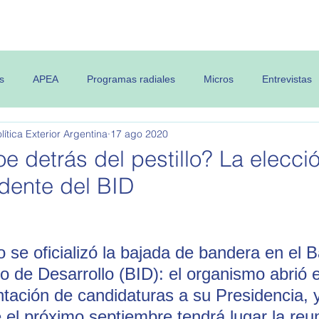
 OPEA
Semanario
Contenidos
s
APEA
Programas radiales
Micros
Entrevistas
ítica Exterior Argentina
17 ago 2020
e detrás del pestillo? La elecci
dente del BID
o se oficializó la bajada de bandera en el 
o de Desarrollo (BID): el organismo abrió 
ntación de candidaturas a su Presidencia, 
el próximo septiembre tendrá lugar la reu