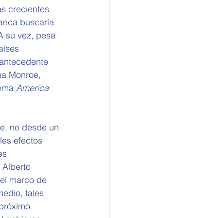
s crecientes 
anca buscaría 
A su vez, pesa 
aíses 
 antecedente 
ina Monroe, 
ema 
America 
ne, no desde un 
les efectos 
es 
 Alberto 
 el marco de 
edio, tales 
 próximo 