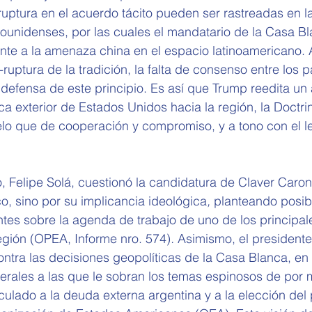
uptura en el acuerdo tácito pueden ser rastreadas en la
ounidenses, por las cuales el mandatario de la Casa Bl
ente a la amenaza china en el espacio latinoamericano. 
ruptura de la tradición, la falta de consenso entre los p
defensa de este principio. Es así que Trump reedita un
ica exterior de Estados Unidos hacia la región, la Doctr
lo que de cooperación y compromiso, y a tono con el l
no, Felipe Solá, cuestionó la candidatura de Claver Caro
co, sino por su implicancia ideológica
,
 planteando posib
ntes sobre la agenda de trabajo de uno de los principal
egión (OPEA, Informe nro. 574)
.
 Asimismo, el presidente
ntra las decisiones geopolíticas de la Casa Blanca, en
terales a las que le sobran los temas espinosos de por m
ulado a la deuda externa argentina y a la elección del