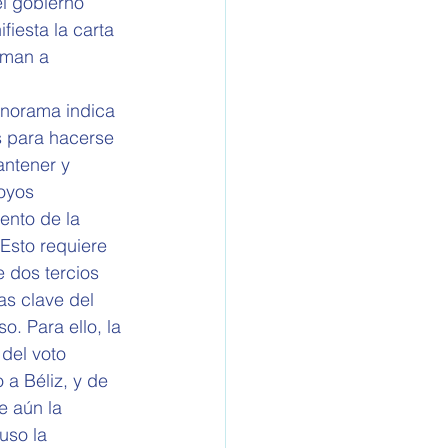
l gobierno 
iesta la carta 
aman a 
anorama indica 
s para hacerse 
antener y 
oyos 
ento de la 
Esto requiere 
e dos tercios 
s clave del 
o. Para ello, la 
 del voto 
a Béliz, y de 
 aún la 
uso la 