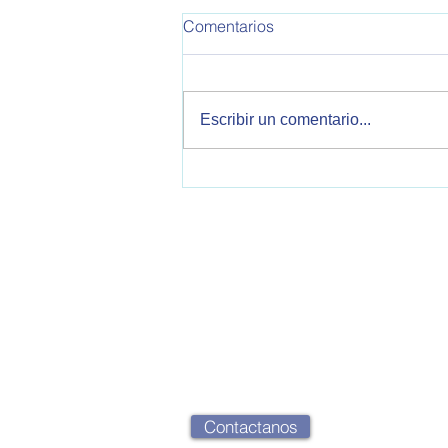
Comentarios
Escribir un comentario...
Malvinas y política exterior
argentina: oportunidades y
desafíos en unescenario
internacional marcado por la
confrontación entre Estados
OPEA - Observatorio de Política Exteri
Unidos e Irán.
2000 Rosario, Santa Fe, Argentina
opearg@gmail.com
Contactanos