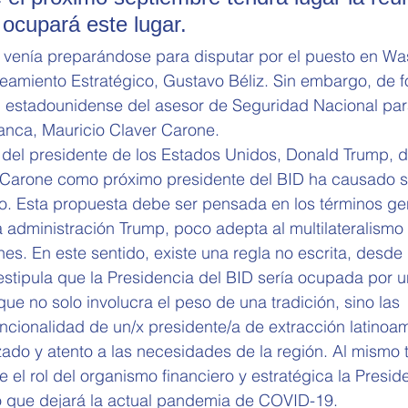
 ocupará este lugar. 
 venía preparándose para disputar por el puesto en Wa
neamiento Estratégico, Gustavo Béliz. Sin embargo, de f
ón estadounidense del asesor de Seguridad Nacional pa
anca, Mauricio Claver Carone. 
 del presidente de los Estados Unidos, Donald Trump, d
r Carone como próximo presidente del BID ha causado s
o. Esta propuesta debe ser pensada en los términos gen
la administración Trump, poco adepta al multilateralismo
nes. En este sentido, existe una regla no escrita, desde
stipula que la Presidencia del BID sería ocupada por u
que no solo involucra el peso de una tradición, sino las 
uncionalidad de un/x presidente/a de extracción latinoa
ado y atento a las necesidades de la región. Al mismo 
el rol del organismo financiero y estratégica la Presid
 que dejará la actual pandemia de COVID-19. 