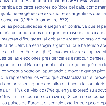
ganización de Estados Americanos (OEA). Esta visión de
partida por otros sectores políticos del país, como manif
njunto heterogéneo de ex-cancilleres argentinos que ll
o consenso (OPEA, Informe nro. 572).
ue las probabilidades le juegan en contra, ya que el p
staría en condiciones de lograr las mayorías necesaria
n mayores dificultades, el gobierno argentino resolvió m
tura de Béliz. La estrategia argentina, que ha tenido ap
do a la Unión Europea (UE), involucra forzar el aplazami
ués de las elecciones presidenciales estadounidenses. 
l reglamento del Banco, por el cual se exige un quórum d
 convocar a votación, apuntando a mover algunas pieza
 que representen los votos que obstaculizarían el proces
tiene en vista lograr dicha cifra en base a la sumatoria
nta un 11%), de México (7%) quien ya expresó su apoyo 
 (15% en un escenario de máxima). Si bien no se conoce
 los países de Europa, el servicio exterior europeo prop