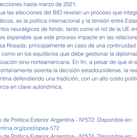
lecciones hasta marzo de 2021. 
ue las elecciones del BID revelan un proceso que integ
icos, es la política internacional y la tensión entre Est
tos neurálgicos de fondo, tanto como el rol de la UE en
s esperable que este proceso impacte en las relaciones
sa Rosada, principalmente en caso de una continuidad 
o como en los equilibrios que debe gestionar la diplomac
ización sino-norteamericana. En fin, a pesar de que el 
ritariamente asienta la decisión estadounidense, la rea
entina defendiendo una tradición, con un alto costo políti
erza en clave autonómica.
de Política Exterior Argentina - Nº572. Disponible en: 
ntina.org/post/opea-572
de Política Exterior Argentina - Nº574. Disponible en: 