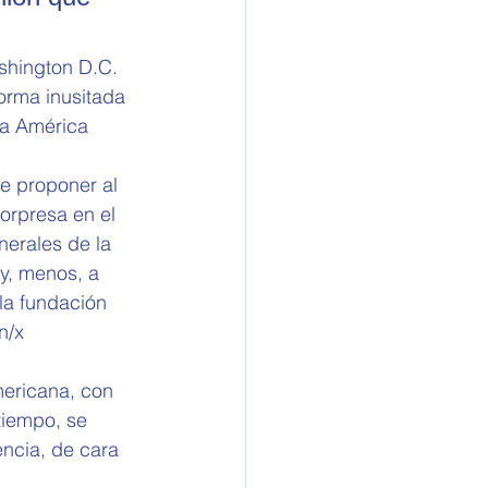
shington D.C. 
orma inusitada 
ra América 
e proponer al 
orpresa en el 
erales de la 
 y, menos, a 
 la fundación 
n/x 
mericana, con 
tiempo, se 
encia, de cara 