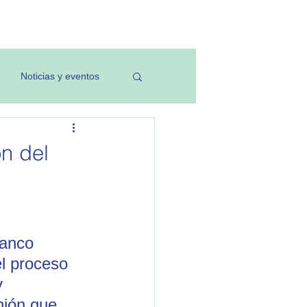
Investigación
Noticias y eventos
ón del
Banco 
el proceso 
y 
nión que 