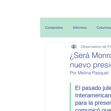
Inicio
Sobre
Contenidos
Informes
Columna
Observatorio de Pol
¿Será Monro
nuevo presi
Por Melina Pasquet
El pasado juli
Interamerican
para la prese
comunicó que 