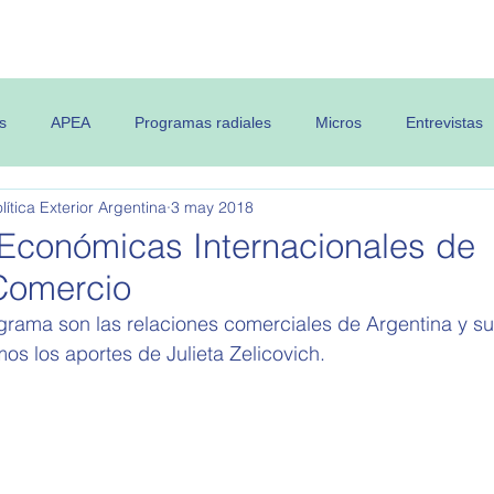
 OPEA
Semanario
Contenidos
s
APEA
Programas radiales
Micros
Entrevistas
ítica Exterior Argentina
3 may 2018
Económicas Internacionales de
Comercio
s los aportes de Julieta Zelicovich. 