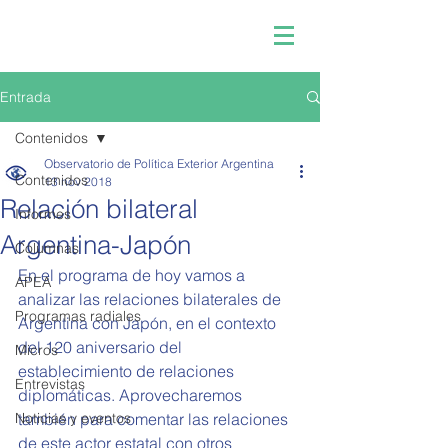
Entrada
Contenidos
Observatorio de Política Exterior Argentina
Contenidos
13 nov 2018
Relación bilateral
Informes
Argentina-Japón
Columnas
En el programa de hoy vamos a 
APEA
analizar las relaciones bilaterales de 
Programas radiales
Argentina con Japón, en el contexto 
del 120 aniversario del 
Micros
establecimiento de relaciones 
Entrevistas
diplomáticas. Aprovecharemos 
Noticias y eventos
también para comentar las relaciones 
de este actor estatal con otros 