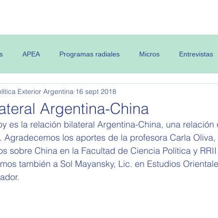
 OPEA
Semanario
Contenidos
s
APEA
Programas radiales
Micros
Entrevistas
ítica Exterior Argentina
16 sept 2018
lateral Argentina-China
y es la relación bilateral Argentina-China, una relación 
 Agradecemos los aportes de la profesora Carla Oliva,
s sobre China en la Facultad de Ciencia Política y RRII
os también a Sol Mayansky, Lic. en Estudios Orientale
ador. 