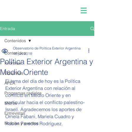
Entrada
Contenidos
Observatorio de Política Exterior Argentina
Contenidos
18 jun 2018
Política Exterior Argentina y
Informes
Medio Oriente
Columnas
El tema del día de hoy es la Política 
APEA
Exterior Argentina con relación al 
Programas radiales
conflicto en Medio Oriente y en 
particular hacia el conflicto palestino-
Micros
Israelí. Agradecemos los aportes de 
Entrevistas
Ornela Fabani, Mariela Cuadro y 
Noticias y eventos
Rubén Paredes Rodríguez. 