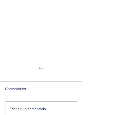
Comentarios
Acuerdo de libre
La PEA y los mo
Escribir un comentario...