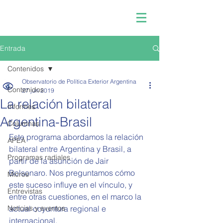
Entrada
Contenidos
Observatorio de Política Exterior Argentina
Contenidos
27 jun 2019
La relación bilateral
Informes
Argentina-Brasil
Columnas
Este programa abordamos la relación 
APEA
bilateral entre Argentina y Brasil, a 
Programas radiales
partir de la asunción de Jair 
Bolsonaro. Nos preguntamos cómo 
Micros
este suceso influye en el vínculo, y 
Entrevistas
entre otras cuestiones, en el marco la 
Noticias y eventos
actual coyuntura regional e 
internacional. 