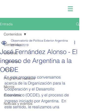
Entrada
Contenidos
Observatorio de Política Exterior Argentina
Contenidos
23 may 2019
José Fernández Alonso - El
Informes
ingreso de Argentina a la
Columnas
OCDE
APEA
En este programa conversamos 
Programas radiales
acerca de la Organización para la 
Micros
Cooperación y el Desarrollo 
Económico (OCDE), y el proceso de 
Entrevistas
ingreso iniciado por Argentina.  En 
Noticias y eventos
este sentido, le realizamos una 