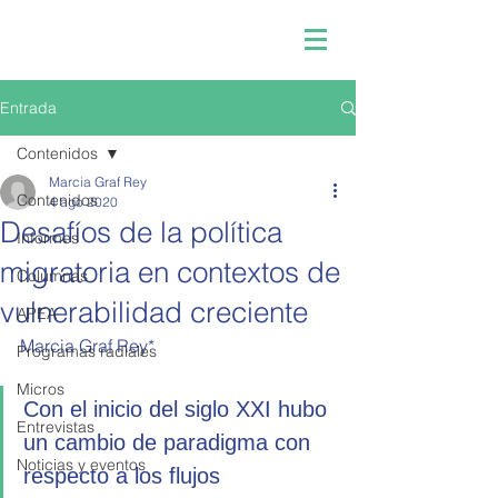
Entrada
Contenidos
Marcia Graf Rey
Contenidos
4 ago 2020
Desafíos de la política
Informes
migratoria en contextos de
Columnas
vulnerabilidad creciente
APEA
Marcia Graf Rey*
Programas radiales
Micros
Con el inicio del siglo XXI hubo 
Entrevistas
un cambio de paradigma con 
Noticias y eventos
respecto a los flujos 