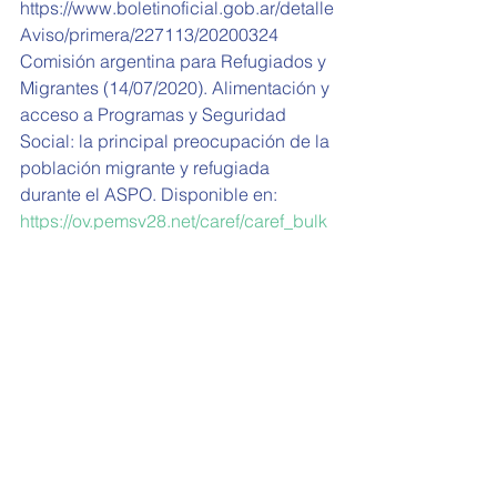
https://www.boletinoficial.gob.ar/detalle
Aviso/primera/227113/20200324
Comisión argentina para Refugiados y 
Migrantes (14/07/2020). Alimentación y 
acceso a Programas y Seguridad 
Social: la principal preocupación de la 
población migrante y refugiada 
durante el ASPO. Disponible en: 
https://ov.pemsv28.net/caref/caref_bulk
_140/cshtgs_a31695
Dinatale, M. (12/05/2020). La ONU 
alertó que en Argentina muchos 
refugiados no reciben ayuda por la 
pandemia y están en riesgo, Infobae. 
Disponible en: 
https://www.infobae.com/politica/2020/
05/12/la-onu-alerto-que-en-argentina-
muchos-refugiados-no-reciben-ayuda-
por-la-pandemia-y-estan-en-riesgo/