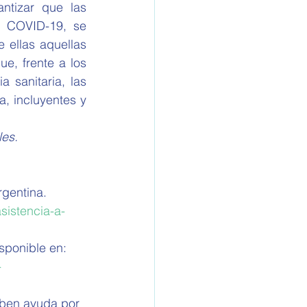
ntizar que las 
l COVID-19, se 
 ellas aquellas 
e, frente a los 
sanitaria, las 
, incluyentes y 
es. 
gentina. 
sistencia-a-
ponible en: 
-
iben ayuda por 