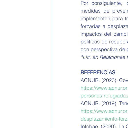
Por consiguiente, 
medidas de prevenc
implementen para to
forzadas a desplaza
impactos del cambio
políticas de recuper
con perspectiva de 
*Lic. en Relaciones 
REFERENCIAS
ACNUR. (2020). Covi
https://www.acnur.o
personas-refugiadas
ACNUR. (2019). Tend
https://www.acnur.o
desplazamiento-for
Infobae. (2020). La