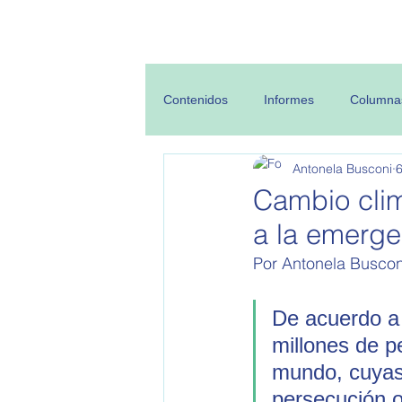
Inicio
Sobre
Contenidos
Informes
Columna
Antonela Busconi
6
Cambio clim
a la emerg
Por Antonela Buscon
De acuerdo a
millones de p
mundo, cuyas
persecución o