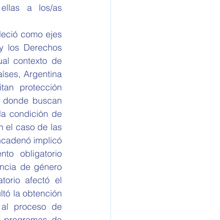
llas a los/as 
eció como ejes 
y los Derechos 
al contexto de 
íses, Argentina 
tan protección 
s donde buscan 
la condición de 
 el caso de las 
cadenó implicó 
o obligatorio 
ncia de género 
orio afectó el 
tó la obtención 
al proceso de 
s programas de 