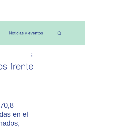
Investigación
Noticias y eventos
s frente
70,8 
das en el 
mados, 