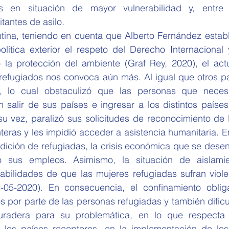
s en situación de mayor vulnerabilidad y, entre e
itantes de asilo. 
tina, teniendo en cuenta que Alberto Fernández establ
lítica exterior el respeto del Derecho Internacional 
a protección del ambiente (Graf Rey, 2020), el actu
e refugiados nos convoca aún más. Al igual que otros pa
s, lo cual obstaculizó que las personas que necesi
n salir de sus países e ingresar a los distintos paíse
su vez, paralizó sus solicitudes de reconocimiento de 
nteras y les impidió acceder a asistencia humanitaria. En
dición de refugiadas, la crisis económica que se desen
sus empleos. Asimismo, la situación de aislamient
abilidades de que las mujeres refugiadas sufran viole
12-05-2020). En consecuencia, el confinamiento obligat
s por parte de las personas refugiadas y también dificul
uradera para su problemática, en lo que respecta 
n los países receptores, en la implementación de lo