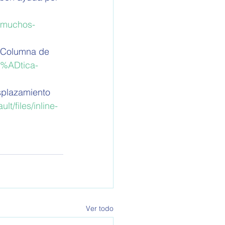
a-muchos-
. Columna de 
3%ADtica-
splazamiento 
lt/files/inline-
Ver todo