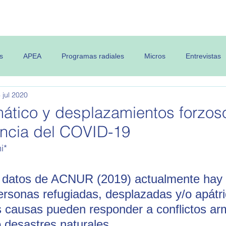
 OPEA
Semanario
Contenidos
s
APEA
Programas radiales
Micros
Entrevistas
 jul 2020
ático y desplazamientos forzoso
encia del COVID-19
i*
 datos de ACNUR (2019) actualmente hay 
ersonas refugiadas, desplazadas y/o apátri
 causas pueden responder a conflictos ar
 desastres naturales.