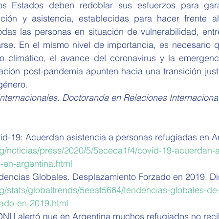
los Estados deben redoblar sus esfuerzos para gara
ión y asistencia, establecidas para hacer frente a
das las personas en situación de vulnerabilidad, entre
rse. En el mismo nivel de importancia, es necesario qu
 climático, el avance del coronavirus y la emergencia 
ación post-pandemia apunten hacia una transición justa
género. 
Internacionales. Doctoranda en Relaciones Internacional
d-19: Acuerdan asistencia a personas refugiadas en Ar
rg/noticias/press/2020/5/5ececa1f4/covid-19-acuerdan-a
-en-argentina.html
encias Globales. Desplazamiento Forzado en 2019. Dis
rg/stats/globaltrends/5eeaf5664/tendencias-globales-de
zado-en-2019.html
 ONU alertó que en Argentina muchos refugiados no rec