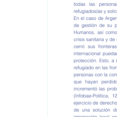
todas las persona
refugiados/as y solic
En el caso de Argen
de gestión de su po
Humanos, así como l
crisis sanitaria y d
cerró sus frontera
internacional pueda
protección. Esto, a 
refugiado en las fro
personas con la con
que hayan perdido 
incrementó las prob
(Infobae-Política, 
ejercicio de derecho
de una solución d
integración local e