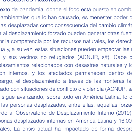
texto de pandemia, donde el foco está puesto en combati
-ambientales que lo han causado, es menester poder da
nas desplazadas como consecuencia del cambio climáti
n al desplazamiento forzado pueden generar otras fuent
or la competencia por los recursos naturales, los derechos
ua y, a su vez, estas situaciones pueden empeorar las r
as y sus vecinos no refugiados (ACNUR, s/f). Cabe d
lazamientos relacionados con desastres naturales y lo
on internos, y los afectados permanecen dentro de 
argo, el desplazamiento a través de las fronteras ta
ado con situaciones de conflicto o violencia (ACNUR, s/f
sigue avanzando, sobre todo en América Latina, lo c
 las personas desplazadas, entre ellas, aquellas forza
rdo al Observatorio de Desplazamiento Interno (2019)
sonas desplazadas internas en América Latina y 16.000
rales. La crisis actual ha impactado de forma despr