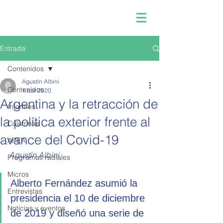
Entrada
Contenidos
Agustín Albini
Contenidos
1 abr 2020
Argentina y la retracción de
Informes
la política exterior frente al
Columnas
avance del Covid-19
APEA
Agustín Albini
Programas radiales
Micros
Alberto Fernández asumió la 
Entrevistas
presidencia el 10 de diciembre 
Noticias y eventos
de 2019 y diseñó una serie de 