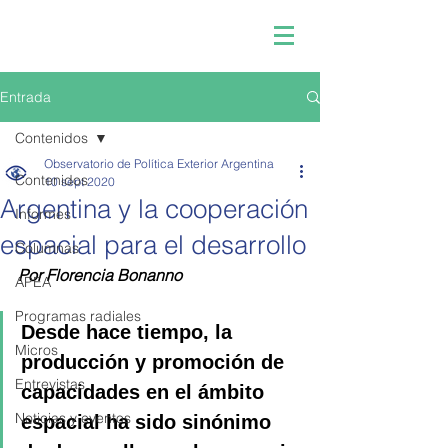
Entrada
Contenidos
Observatorio de Política Exterior Argentina
Contenidos
10 sept 2020
Argentina y la cooperación
Informes
espacial para el desarrollo
Columnas
Por Florencia Bonanno
APEA
Programas radiales
Desde hace tiempo, la 
Micros
producción y promoción de 
Entrevistas
capacidades en el ámbito 
Noticias y eventos
espacial ha sido sinónimo 