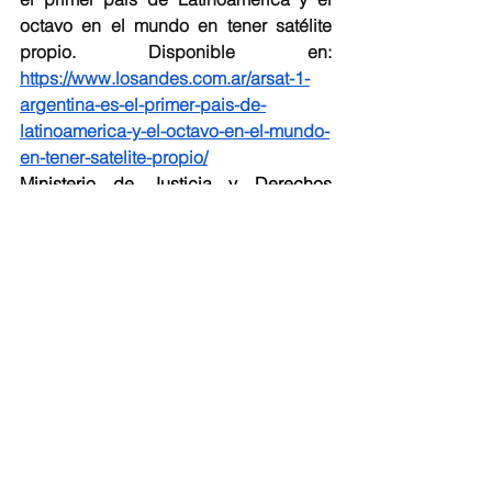
octavo en el mundo en tener satélite 
propio. Disponible en: 
https://www.losandes.com.ar/arsat-1-
argentina-es-el-primer-pais-de-
latinoamerica-y-el-octavo-en-el-mundo-
en-tener-satelite-propio/
Ministerio de Justicia y Derechos 
Humanos de la Nación (2005). Decreto  
532/2005   Poder Ejecutivo Nacional 
(P.E.N.) Disponible en: 
http://servicios.infoleg.gob.ar/infolegInt
ernet/verNorma.do?id=106502
Presidencia de la Nación Argentina 
(2020). 
Exitoso lanzamiento del 
SAOCOM 1B: El satélite argentino ya 
está en órbita. Disponible en: 
https://www.argentina.gob.ar/noticias/e
xitoso-lanzamiento-del-saocom-1b-el-