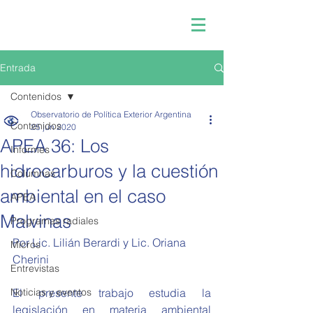
Entrada
Contenidos
Observatorio de Política Exterior Argentina
Contenidos
25 jun 2020
APEA 36: Los
Informes
hidrocarburos y la cuestión
Columnas
ambiental en el caso
APEA
Malvinas
Programas radiales
Por Lic. Lilián Berardi y Lic. Oriana 
Micros
Cherini
Entrevistas
Noticias y eventos
El presente trabajo estudia la 
legislación en materia ambiental 