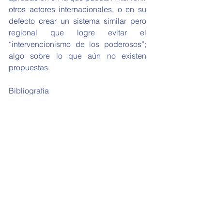
otros actores internacionales, o en su 
defecto crear un sistema similar pero 
regional que logre evitar el 
“intervencionismo de los poderosos”; 
algo sobre lo que aún no existen 
propuestas.
Bibliografía
ACNUR (2019). Informe de la Alta 
Comisionada de las Naciones Unidas 
para los Derechos Humanos sobre la 
situación de los derechos humanos en 
la República Bolivariana de Venezuela. 
Disponible en 
https://www.ohchr.org/EN/HRBodies/H
RC/RegularSessions/Session41/Docum
ents/A_HRC_41_18_SP.docx
ALBINI, Agustin (2019). Columna de 