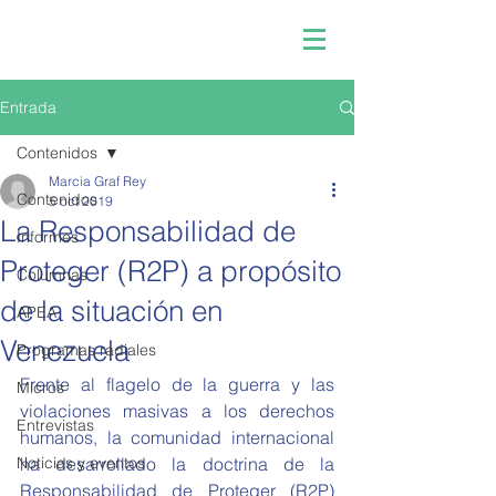
Entrada
Contenidos
Marcia Graf Rey
Contenidos
5 oct 2019
La Responsabilidad de
Informes
Proteger (R2P) a propósito
Columnas
de la situación en
APEA
Venezuela
Programas radiales
Frente al flagelo de la guerra y las 
Micros
violaciones masivas a los derechos 
Entrevistas
humanos, la comunidad internacional 
Noticias y eventos
ha desarrollado la doctrina de la 
Responsabilidad de Proteger (R2P) 