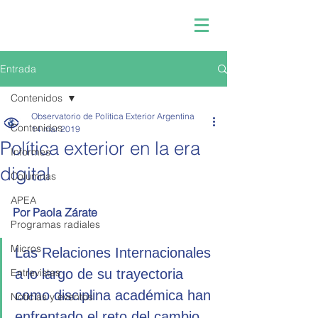
Entrada
Contenidos
Observatorio de Política Exterior Argentina
Contenidos
14 mar 2019
Política exterior en la era
Informes
digital
Columnas
APEA
Por Paola Zárate
Programas radiales
Micros
Las Relaciones Internacionales 
Entrevistas
a lo largo de su trayectoria 
como disciplina académica han 
Noticias y eventos
enfrentado el reto del cambio, 