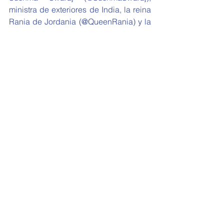
ministra de exteriores de India, la reina 
Rania de Jordania (@QueenRania) y la 
reina Isabel II (@RoyalFamly).
En Argentina hay diversos actores y 
representantes de organizaciones 
sociales, civiles y políticas que no 
participan en redes sociales, lo que 
resta a la pluralidad de voces en el 
diseño e implementación de la política 
exterior.
La e-diplomacy permite pensar que 
esta política tradicional puede salir del 
ostracismo de las cumbres a puertas 
cerradas para interactuar con la 
sociedad, dada su naturaleza de 
política publica que representa al 