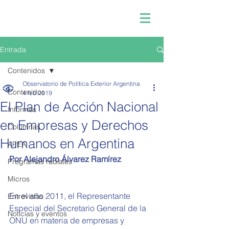
Entrada
Contenidos
Observatorio de Política Exterior Argentina
Contenidos
4 feb 2019
El Plan de Acción Nacional
Informes
en Empresas y Derechos
Columnas
Humanos en Argentina
APEA
Por Alejandro Álvarez Ramírez
Programas radiales
Micros
En el año 2011, el Representante 
Entrevistas
Especial del Secretario General de la 
Noticias y eventos
ONU en materia de empresas y 