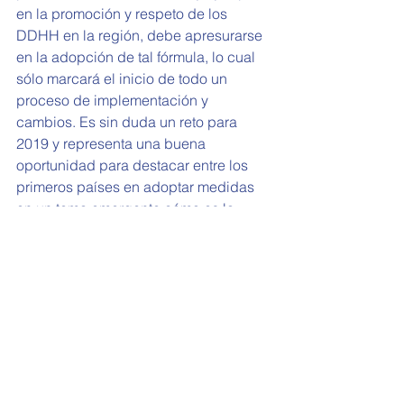
en la promoción y respeto de los 
DDHH en la región, debe apresurarse 
en la adopción de tal fórmula, lo cual 
sólo marcará el inicio de todo un 
proceso de implementación y 
cambios. Es sin duda un reto para 
2019 y representa una buena 
oportunidad para destacar entre los 
primeros países en adoptar medidas 
en un tema emergente cómo es la 
relación entre empresas y DDHH.
[1] Danish Institute for Human Rights. 
(2016). Human Rights and Business 
Country Guide: Argentina.  Disponible 
en https://globalnaps.org/wp-
content/uploads/2017/10/argentina.pdf
#columna
#ddhh
#onu
#texto
Columnas