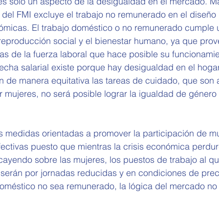
es sólo un aspecto de la desigualdad en el mercado. Má
a del FMI excluye el trabajo no remunerado en el diseño
ómicas. El trabajo doméstico o no remunerado cumple u
reproducción social y el bienestar humano, ya que prove
as de la fuerza laboral que hace posible su funcionamie
brecha salarial existe porque hay desigualdad en el hoga
an de manera equitativa las tareas de cuidado, que son
 mujeres, no será posible lograr la igualdad de género
s medidas orientadas a promover la participación de mu
ctivas puesto que mientras la crisis económica perdure
cayendo sobre las mujeres, los puestos de trabajo al q
serán por jornadas reducidas y en condiciones de prec
doméstico no sea remunerado, la lógica del mercado no 