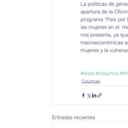
La políticas de géne
apertura de la Ofici
programa “País por l
las mujeres en el  
nos presenta, ya que 
macroeconómicas anu
mujeres y la vulner
#texto
#columna
#fm
Columnas
Entradas recientes