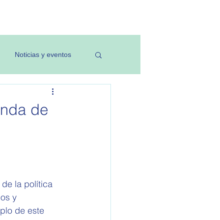
Investigación
Noticias y eventos
enda de
e la política 
os y 
plo de este 