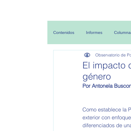
Inicio
Sobre
Contenidos
Informes
Columna
Observatorio de Pol
El impacto 
género
Por Antonela Buscon
Como establece la Pr
exterior con enfoque
diferenciados de una