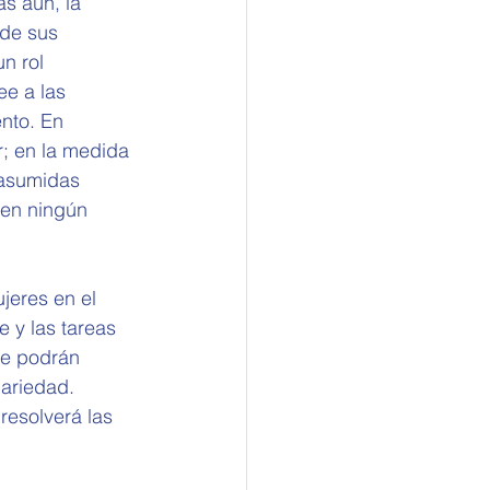
s aún, la 
 de sus 
n rol 
e a las 
nto. En 
r; en la medida 
 asumidas 
 en ningún 
jeres en el 
 y las tareas 
ue podrán 
ariedad. 
resolverá las 