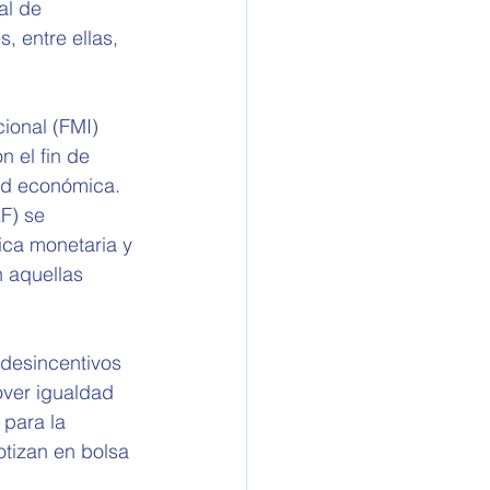
al de 
 entre ellas, 
ional (FMI) 
 el fin de 
dad económica. 
F) se 
tica monetaria y 
n aquellas 
 desincentivos 
over igualdad 
 para la 
otizan en bolsa 