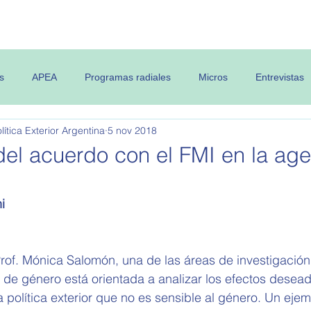
 OPEA
Semanario
Contenidos
s
APEA
Programas radiales
Micros
Entrevistas
ítica Exterior Argentina
5 nov 2018
del acuerdo con el FMI en la ag
i
of. Mónica Salomón, una de las áreas de investigación d
 de género está orientada a analizar los efectos desead
 política exterior que no es sensible al género. Un ejem