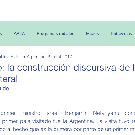
 OPEA
Semanario
Contenidos
s
APEA
Programas radiales
Micros
Entrevistas
ítica Exterior Argentina
19 sept 2017
: la construcción discursiva de 
teral
alde
rimer ministro israelí Benjamín Netanyahu com
 primer país visitado fue la Argentina. La visita tuvo r
ido al hecho que es la primera por parte de un primer mini