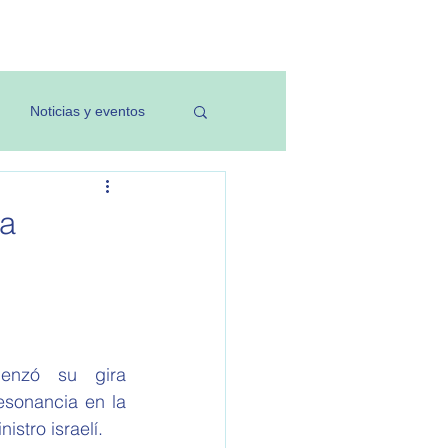
Investigación
Noticias y eventos
la
enzó su gira 
esonancia en la 
stro israelí.  