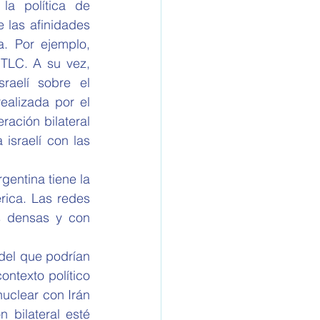
a política de 
 las afinidades 
. Por ejemplo, 
TLC. A su vez, 
raelí sobre el 
ealizada por el 
ción bilateral 
 israelí con las 
gentina tiene la 
ica. Las redes 
 densas y con 
el que podrían 
ntexto político 
uclear con Irán 
 bilateral esté 