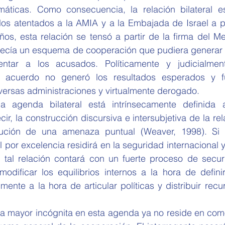
áticas. Como consecuencia, la relación bilateral es
 los atentados a la AMIA y a la Embajada de Israel a pr
años, esta relación se tensó a partir de la firma del 
lecía un esquema de cooperación que pudiera generar l
ntar a los acusados. Políticamente y judicialment
l acuerdo no generó los resultados esperados y f
versas administraciones y virtualmente derogado.  
 agenda bilateral está intrínsecamente definida a
cir, la construcción discursiva e intersubjetiva de la rela
itución de una amenaza puntual (Weaver, 1998). Si 
 por excelencia residirá en la seguridad internacional y
, tal relación contará con un fuerte proceso de securi
modificar los equilibrios internos a la hora de defini
mente a la hora de articular políticas y distribuir recur
 la mayor incógnita en esta agenda ya no reside en como