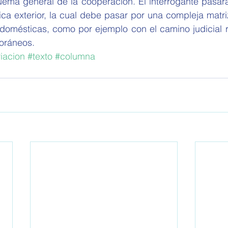
uema general de la cooperación. El interrogante pasará
tica exterior, la cual debe pasar por una compleja matr
 domésticas, como por ejemplo con el camino judicial r
oráneos. 
riacion
#texto
#columna