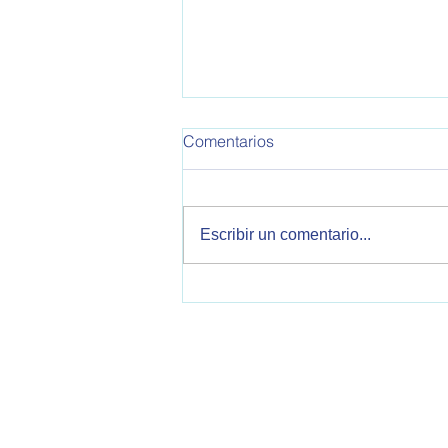
Comentarios
Escribir un comentario...
Malvinas y política exterior
argentina: oportunidades y
desafíos en unescenario
internacional marcado por la
confrontación entre Estados
OPEA - Observatorio de Política Exteri
Unidos e Irán.
2000 Rosario, Santa Fe, Argentina