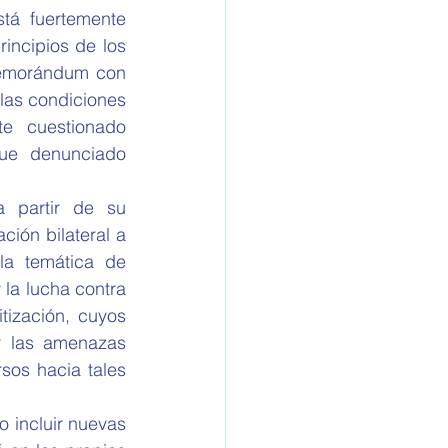
tá fuertemente 
incipios de los 
Memorándum con 
as condiciones 
e cuestionado 
ue denunciado 
 partir de su 
ción bilateral a 
la temática de 
 la lucha contra 
tización, cuyos 
r las amenazas 
sos hacia tales 
 incluir nuevas 