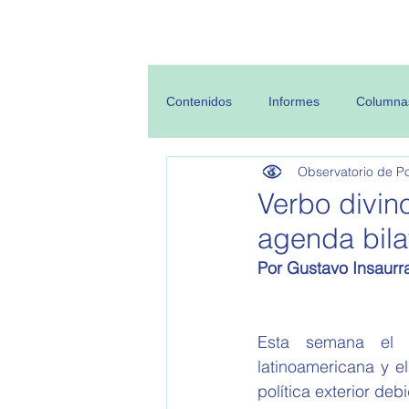
Inicio
Sobre
Contenidos
Informes
Columna
Observatorio de Pol
Verbo divino
agenda bila
Por Gustavo Insaurr
Esta semana el p
latinoamericana y el
política exterior deb