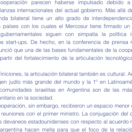
ooperación parecen haberse impulsado debido a l
ianzas internacionales del actual gobierno. Más allá de
nda bilateral tiene un alto grado de interdependencia
s países con los cuales el Mercosur tiene firmado un 
gubernamentales siguen con simpatía la política is
los start-ups. De hecho, en la conferencia de prensa r
unció que una de las bases fundamentales de la coopera
artir del fortalecimiento de la articulación tecnológica
iniciones, la articulación bilateral también es cultural. Ar
gen judío más grande del mundo y la 1º en Latinoamér
comunidades israelitas en Argentina son de las más
itario en la sociedad. 
ooperación, sin embargo, recibieron un espacio menor d
s reuniones con el primer ministro. La conjugación del co
los devaneos estadounidenses con respecto al acuerdo n
 argentina hacen mella para que el foco de la relación