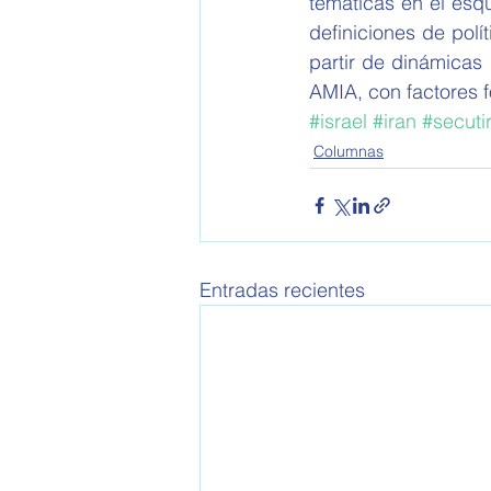
temáticas en el esq
definiciones de polí
partir de dinámicas
AMIA, con factores f
#israel
#iran
#secuti
Columnas
Entradas recientes