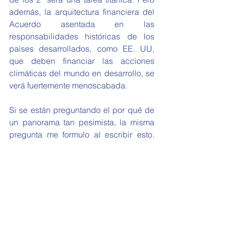
además, la arquitectura financiera del 
Acuerdo asentada en las 
responsabilidades históricas de los 
países desarrollados, como EE. UU, 
que deben financiar las acciones 
climáticas del mundo en desarrollo, se 
verá fuertemente menoscabada.
Si se están preguntando el por qué de 
un panorama tan pesimista, la misma 
pregunta me formulo al escribir esto. 
Claro que no creo que los hechos 
esgrimidos deban ser una justificación 
para dejar de actuar en términos 
climáticos. Muy por el contrario, esta 
decisión supondrá una mayor carga 
para nuestros países que debemos 
estar dispuestos y preparados para 