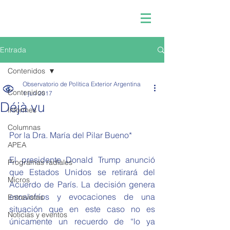
Entrada
Contenidos
Observatorio de Política Exterior Argentina
Contenidos
1 jun 2017
Déjà vu
Informes
Columnas
Por la Dra. María del Pilar Bueno*
APEA
El presidente Donald Trump anunció 
Programas radiales
que Estados Unidos se retirará del 
Micros
Acuerdo de París. La decisión genera 
escalofríos y evocaciones de una 
Entrevistas
situación que en este caso no es 
Noticias y eventos
únicamente un recuerdo de “lo ya 