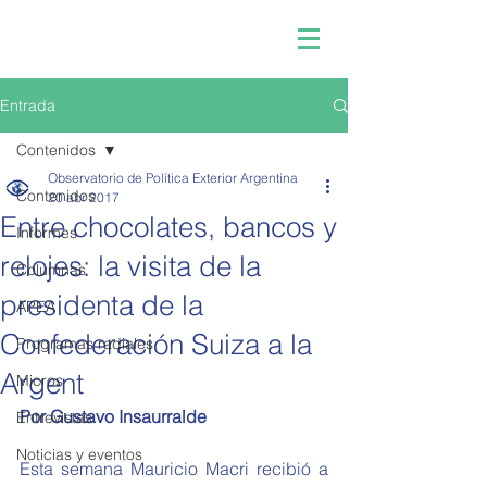
Entrada
Contenidos
Observatorio de Política Exterior Argentina
Contenidos
20 abr 2017
Entre chocolates, bancos y
Informes
relojes: la visita de la
Columnas
presidenta de la
APEA
Confederación Suiza a la
Programas radiales
Argent
Micros
Por Gustavo Insaurralde
Entrevistas
Noticias y eventos
Esta semana Mauricio Macri recibió a 