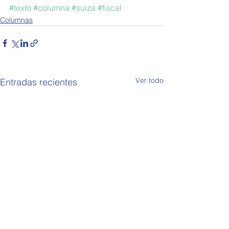
#texto
#columna
#suiza
#fiscal
Columnas
Ver todo
Entradas recientes