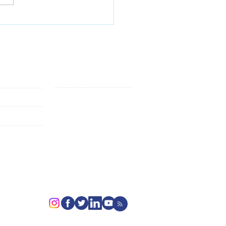
38: La Política Exterior
ntina en materia de
a y energía
e interés:
uguay
FCPyRRII - UNR
il
Más
nezuela
raguay
erior Argentina. Todos los derechos reservados.