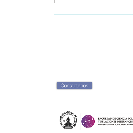
APEA 40: La cooperación
sur-sur como instrumento de
la política exterior argentina -
Haití
OPEA - Observatorio de Política Exteri
2000 Rosario, Santa Fe, Argentina
opearg@gmail.com
Contactanos