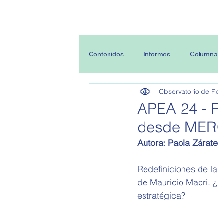
Inicio
Sobre
Contenidos
Informes
Columna
Observatorio de Pol
APEA 24 - R
desde ME
Autora: Paola Zárate
Redefiniciones de l
de Mauricio Macri. ¿
estratégica?