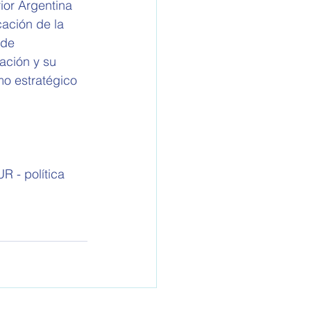
ior Argentina 
cación de la 
 de 
ación y su 
mo estratégico 
 -­ política 