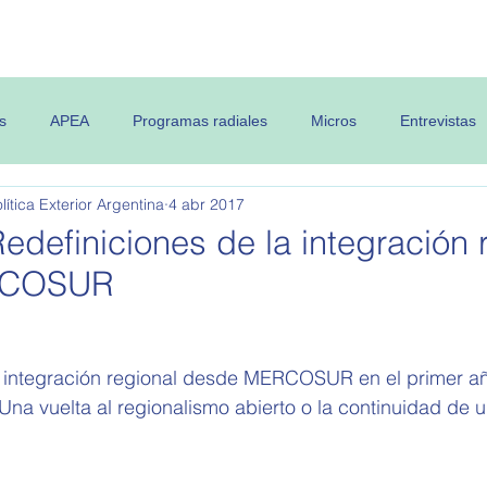
 OPEA
Semanario
Contenidos
s
APEA
Programas radiales
Micros
Entrevistas
ítica Exterior Argentina
4 abr 2017
edefiniciones de la integración 
RCOSUR
a integración regional desde MERCOSUR en el primer a
Una vuelta al regionalismo abierto o la continuidad de u