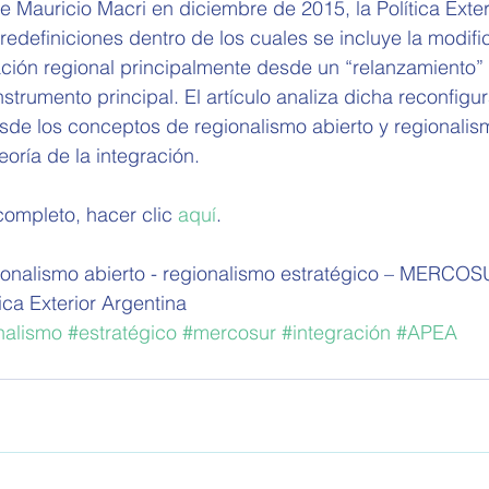
 Mauricio Macri en diciembre de 2015, la Política Exter
redefiniciones dentro de los cuales se incluye la modifi
ación regional principalmente desde un “relanzamiento”
umento principal. El artículo analiza dicha reconfigur
sde los conceptos de regionalismo abierto y regionalis
eoría de la integración.
 completo, hacer clic 
aquí
.
onalismo abierto -­ regionalismo estratégico – MERCOSUR
ica Exterior Argentina
nalismo
#estratégico
#mercosur
#integración
#APEA