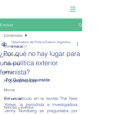
Entrada
Contenidos
Observatorio de Política Exterior Argentina
Contenidos
8 mar 2017
¿Por qué no hay lugar para
Informes
una política exterior
Columnas
feminista?
APEA
Por Gustavo Insaurralde
Programas radiales
Micros
En un artículo en la revista The New 
Entrevistas
Yorker, la periodista e investigadora 
Noticias y eventos
Jenny Nordberg se preguntaba por 