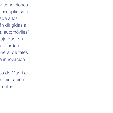
or condiciones 
l escepticismo 
ada a los 
n dirigidas a 
s, automóviles)
uja que, en 
se pierden 
eral de tales 
a innovación 
so de Macri en 
ministración 
erentes 