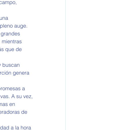
 campo, 
 una 
 pleno auge. 
 grandes 
 mientras 
ás que de 
y buscan 
rción genera 
 promesas a 
vas. A su vez, 
mas en 
eradoras de 
dad a la hora 