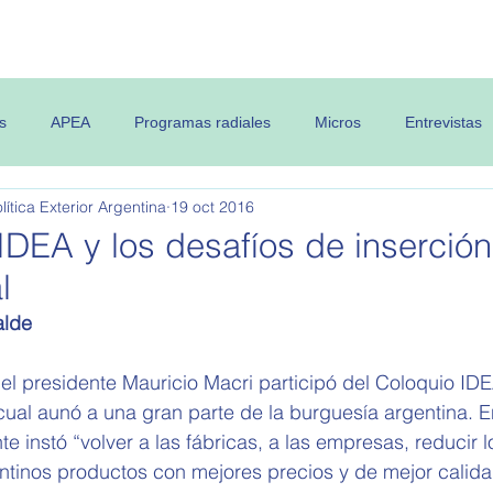
 OPEA
Semanario
Contenidos
s
APEA
Programas radiales
Micros
Entrevistas
ítica Exterior Argentina
19 oct 2016
 IDEA y los desafíos de inserción
l
alde
el presidente Mauricio Macri participó del Coloquio IDE
 cual aunó a una gran parte de la burguesía argentina. E
te instó “volver a las fábricas, a las empresas, reducir l
entinos productos con mejores precios y de mejor calida