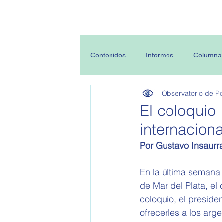
Inicio
Sobre
Contenidos
Informes
Columna
Observatorio de Pol
El coloquio
internaciona
Por Gustavo Insaurr
En la última semana 
de Mar del Plata, el
coloquio, el presiden
ofrecerles a los arg