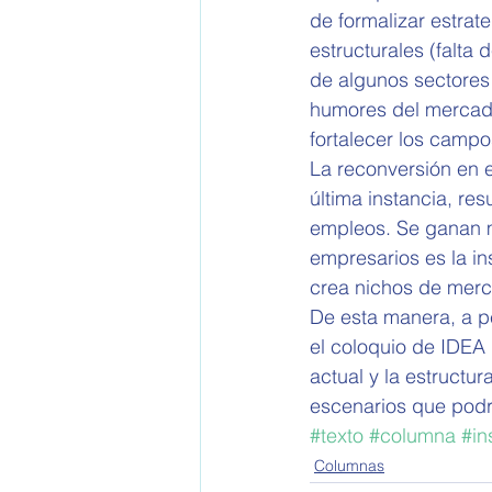
de formalizar estrat
estructurales (falta 
de algunos sectores
humores del mercado
fortalecer los campo
La reconversión en 
última instancia, res
empleos. Se ganan m
empresarios es la i
crea nichos de mer
De esta manera, a p
el coloquio de IDEA 
actual y la estructur
escenarios que podr
#texto
#columna
#in
Columnas