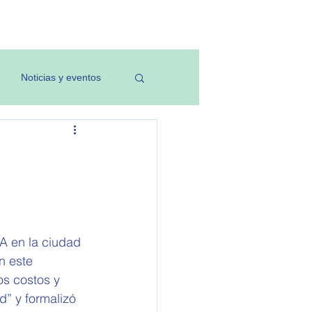
Investigación
Noticias y eventos
A en la ciudad 
n este 
os costos y 
d” y formalizó 