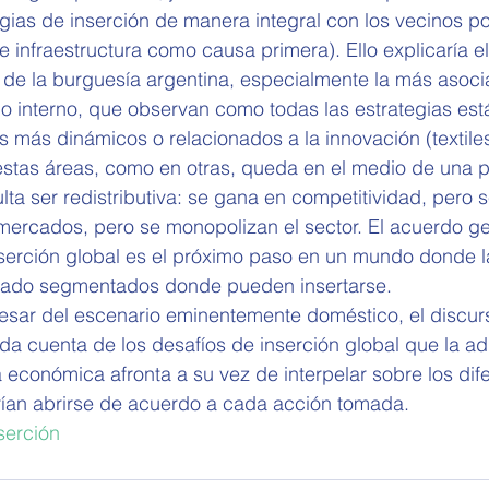
egias de inserción de manera integral con los vecinos p
de infraestructura como causa primera). Ello explicaría e
 de la burguesía argentina, especialmente la más asoci
 interno, que observan como todas las estrategias está
s más dinámicos o relacionados a la innovación (textile
estas áreas, como en otras, queda en el medio de una p
ulta ser redistributiva: se gana en competitividad, pero 
ercados, pero se monopolizan el sector. El acuerdo gen
nserción global es el próximo paso en un mundo donde l
cado segmentados donde pueden insertarse.
esar del escenario eminentemente doméstico, el discur
da cuenta de los desafíos de inserción global que la ad
a económica afronta a su vez de interpelar sobre los dif
ían abrirse de acuerdo a cada acción tomada.
serción