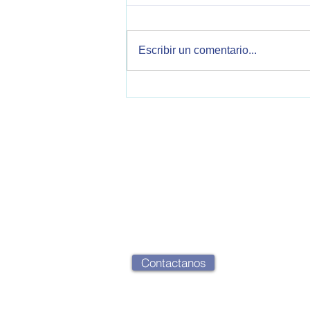
Escribir un comentario...
Malvinas y política exterior
argentina: oportunidades y
desafíos en unescenario
internacional marcado por la
confrontación entre Estados
OPEA - Observatorio de Política Exteri
Unidos e Irán.
2000 Rosario, Santa Fe, Argentina
opearg@gmail.com
Contactanos