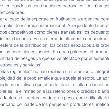
ivo, en donde las contribuciones patronales son 10 vece
ompetidores.
zar el caso de la exportación frutihortícola argentina co
amplio de inserción internacional. Aunque tanto la pera
os competitivos como bienes transables, los pequeño
de esta bonanza. En un mercado altamente concentrado
esfera de la distribución, los costos asociados a la pro
n las condiciones locales. En otras palabras, el produc
tidad de riesgos ya que se ve afectado por el aumento
atronales y servicios).
mías regionales” no han recibido un tratamiento integra
lejidad de la problemática que aqueja al sector. La adm
edidas paliativas que al corto plazo resultaron benefic
arias, la eliminación a las retenciones o créditos bland
 factores estructurales de gran peso, como dificultade
ancario por parte de los pequeños productores, inefica