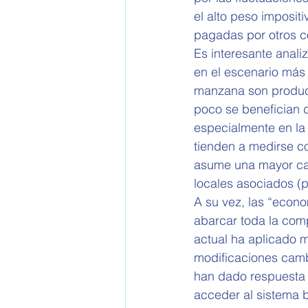
el alto peso imposit
pagadas por otros c
Es interesante anali
en el escenario más 
manzana son product
poco se benefician 
especialmente en la 
tienden a medirse co
asume una mayor can
locales asociados (p
A su vez, las “econo
abarcar toda la comp
actual ha aplicado m
modificaciones cambi
han dado respuesta a
acceder al sistema b