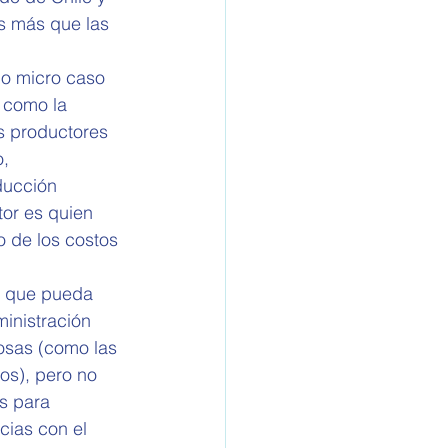
s más que las 
mo micro caso 
 como la 
s productores 
, 
ducción 
tor es quien 
 de los costos 
l que pueda 
inistración 
iosas (como las 
os), pero no 
s para 
cias con el 