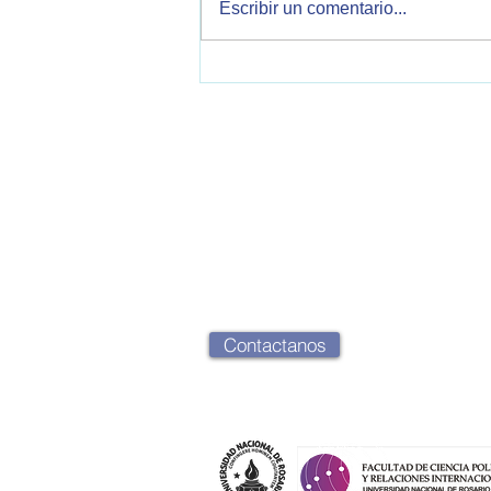
Escribir un comentario...
Malvinas y política exterior
argentina: oportunidades y
desafíos en unescenario
internacional marcado por la
confrontación entre Estados
OPEA - Observatorio de Política Exteri
Unidos e Irán.
2000 Rosario, Santa Fe, Argentina
opearg@gmail.com
Contactanos