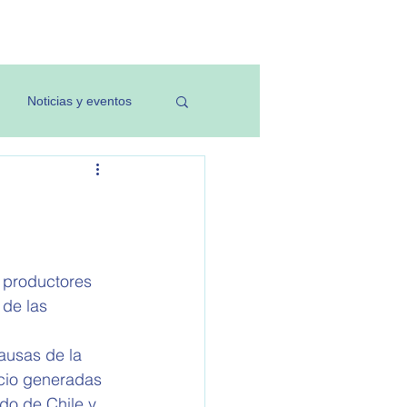
Investigación
Noticias y eventos
: productores 
de las 
causas de la 
ecio generadas 
do de Chile y 