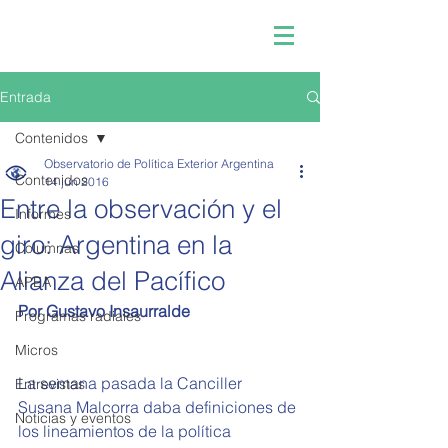
Entrada
Contenidos
Observatorio de Política Exterior Argentina
Contenidos
14 jun 2016
Entre la observación y el
Informes
giro: Argentina en la
Columnas
Alianza del Pacífico
APEA
Por Gustavo Insaurralde
Programas radiales
Micros
La semana pasada la Canciller 
Entrevistas
Susana Malcorra daba definiciones de 
Noticias y eventos
los lineamientos de la política 