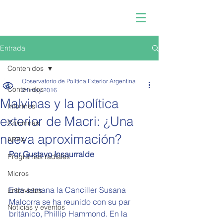
Entrada
Contenidos
Observatorio de Política Exterior Argentina
Contenidos
24 may 2016
Malvinas y la política
Informes
exterior de Macri: ¿Una
Columnas
nueva aproximación?
APEA
Por Gustavo Insaurralde
Programas radiales
Micros
Esta semana la Canciller Susana 
Entrevistas
Malcorra se ha reunido con su par 
Noticias y eventos
británico, Phillip Hammond. En la 