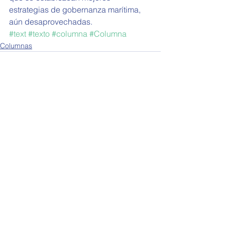
estrategias de gobernanza marítima, 
aún desaprovechadas.
#text
#texto
#columna
#Columna
Columnas
Ver todo
Entradas recientes