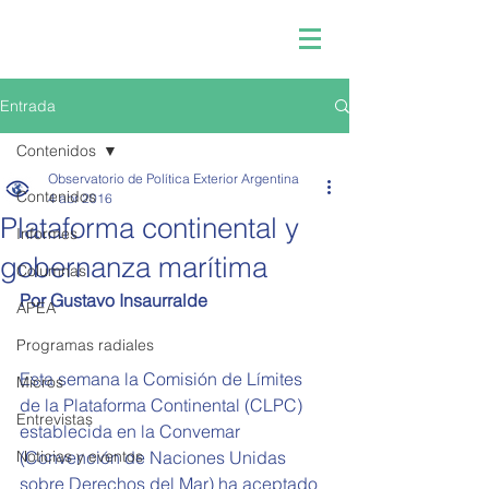
Entrada
Contenidos
Observatorio de Política Exterior Argentina
Contenidos
4 abr 2016
Plataforma continental y
Informes
gobernanza marítima
Columnas
Por Gustavo Insaurralde
APEA
Programas radiales
Esta semana la Comisión de Límites 
Micros
de la Plataforma Continental (CLPC) 
Entrevistas
establecida en la Convemar 
Noticias y eventos
(Convención de Naciones Unidas 
sobre Derechos del Mar) ha aceptado 