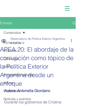
Entrada
Contenidos
Observatorio de Política Exterior Argentina
Contenidos
4 abr 2016
APEA 20: El abordaje de la
Informes
corrupción como tópico de
Columnas
la Política Exterior
APEA
Argentina desde un
Programas radiales
enfoque
Micros
Autora: Antonella Giordano
Entrevistas
Noticias y eventos
Durante los gobiernos de Cristina 